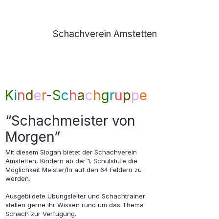
Schachverein Amstetten
K
i
n
d
e
r
-
S
c
h
a
c
h
g
r
u
p
p
e
“Schachmeister von
Morgen”
Mit diesem Slogan bietet der Schachverein
Amstetten, Kindern ab der 1. Schulstufe die
Möglichkeit Meister/In auf den 64 Feldern zu
werden.
Ausgebildete Übungsleiter und Schachtrainer
stellen gerne ihr Wissen rund um das Thema
Schach zur Verfügung.